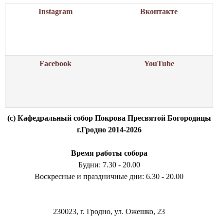
ж
о
Instagram
Вконтакте
а
в
н
а
о
н
ч
н
ы
Facebook
YouTube
ы
м
й
а
Д
н
о
а
м
(c) Кафедральный собор Покрова Пресвятой Богородицы
с
р
г.Гродно 2014-2026
т
е
ы
б
Время работы собора
р
ё
Будни: 7.30 - 20.00
н
Воскресные и праздничные дни: 6.30 - 20.00
к
а
230023, г. Гродно, ул. Ожешко, 23