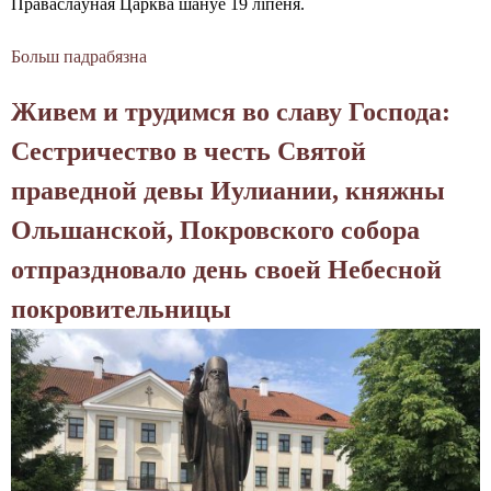
Праваслаўная Царква шануе 19 ліпеня.
н
Больш падрабязна
а
ы
б
й
Живем и трудимся во славу Господа:
А
г
с
Сестричество в честь Святой
у
о
праведной девы Иулиании, княжны
л
ь
б
Ольшанской, Покровского собора
н
о
отпраздновало день своей Небесной
а
я
р
покровительницы
і
г
н
ф
о
а
р
р
м
о
а