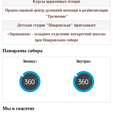
Курсы церковных чтецов
б
т
л
Православный центр духовной помощи и реабилитации
а
а
"Трезвение"
-
с
І
Детская студия "Покровская" приглашает
т
а
н
«Зернышки» - младшее отделение воскресной школы
а
о
при Покровском соборе
н
й
а
Панарамы сабора
с
-
п
К
Звонку:
Знутры:
е
а
ц
р
и
м
а
я
л
н
и
с
з
к
и
Мы в соцсетях
і
р