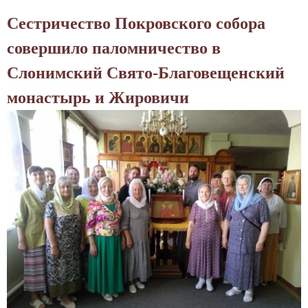
б
Сестричество Покровского собора
Ж
и
совершило паломничество в
в
Слонимский Свято-Благовещенский
е
м
монастырь и Жировичи
и
т
р
у
д
и
м
с
я
в
о
с
л