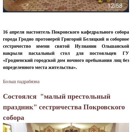
п
с
к
о
р
о
и
в
а
б
й
щ
з
о
м
и
д
р
16 апреля настоятель Покровского кафедрального собора
о
н
н
е
города Гродно протоиерей Григорий Беляцкий и соборное
н
у
о
с
сестричество имени святой Иулиании Ольшанской
а
с
в
о
накрыли пасхальный стол для постояльцев ГУ
с
о
а
с
«Гродненский городской дом ночного пребывания лиц без
т
з
л
т
определенного места жительства».
ы
д
о
о
р
а
д
я
Больш падрабязна
а
ь
н
е
л
б
и
и
н
а
Состоялся "малый престольный
П
Ж
я
ь
с
р
и
п
праздник" cестричества Покровского
с
ь
и
р
а
в
к
собора
х
о
л
о
о
о
в
о
е
н
д