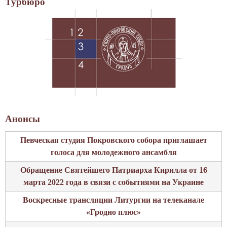
Турбюро
п
к
о
р
с
о
е
ў
т
с
и
к
л
а
Г
г
р
а
о
с
Анонсы
д
а
н
Певческая студия Покровского собора приглашает
б
е
голоса для молодежного ансамбля
о
н
р
Обращение Святейшего Патриарха Кирилла от 16
с
а
марта 2022 года в связи с событиями на Украине
к
ў
и
Воскресные трансляции Литургии на телеканале
С
й
«Гродно плюс»
в
о
я