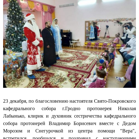
р
т
c
б
е
е
е
и
й
р
с
б
В
б
т
л
л
у
р
и
а
р
и
о
д
г
ч
т
и
с
е
е
м
к
с
к
и
о
т
и
р
й
в
и
Б
а
с
о
П
е
р
о
23 декабря, по благословению настоятеля Свято-Покровского
с
и
к
кафедрального собора г.Гродно протоиерея Николая
т
с
р
Лабынько, клирик и духовник сестричества кафедрального
р
е
о
собора протоиерей Владимир Борисевич вместе с Дедом
и
в
в
Морозом и Снегурочкой из центра помощи "Вера",
ч
и
с
встретился, пообщался и поздравил с наступающими