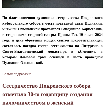
а
в
у
По благословению духовника сестричества Покровского
Г
кафедрального собора в честь праведной девы Иулиании,
о
княжны Ольшанской протоиерея Владимира Борисевича,
с
и стараниями старшей сестры Ирины Гез, 19 июля 2024
п
года, в день обретения мощей святой покровительницы,
о
состоялась поездка сестер сестричества на Литургию в
д
Свято-Благовещенский монастырь в г.Слониме, в
а
котором Домовой храм освящён в честь праведной
:
Иулиании Ольшанской.
С
е
Больш падрабязна
а
с
б
т
Сестричество Покровского собора
С
р
е
отметило 30-ю годовщину создания
и
с
ч
паломничеством в женский
т
е