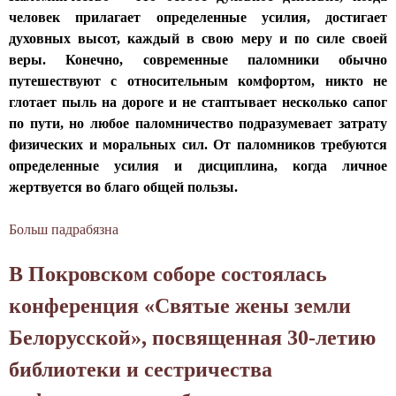
а
человек прилагает определенные усилия, достигает
с
в
духовных высот, каждый в свою меру и по силе своей
о
е
веры. Конечно, современные паломники обычно
б
д
путешествуют с относительным комфортом, никто не
о
н
глотает пыль на дороге и не стаптывает несколько сапог
р
о
по пути, но любое паломничество подразумевает затрату
а
й
физических и моральных сил. От паломников требуются
с
д
определенные усилия и дисциплина, когда личное
о
е
жертвуется во благо общей пользы.
в
в
е
ы
Больш падрабязна
р
а
И
ш
б
у
В Покровском соборе состоялась
и
С
л
л
е
конференция «Святые жены земли
и
о
с
а
Белорусской», посвященная 30-летию
п
т
н
а
р
библиотеки и сестричества
и
л
и
и