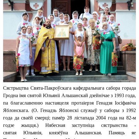
с
к
и
й
к
а
ф
е
Сястрыцтва Свята-Пакроўскага кафедральнага сабора горада
д
Гродна імя святой Юльяніі Альшанскай дзейнічае з 1993 года,
р
па благаславенню настаяцеля протаіерэя Генадзя Іосіфавіча
Яблонскага. (О. Генадзь Яблонскі служыў у саборы з 1992
а
года да сваёй смерці; памёр 28 лістапада 2004 года на 82-м
л
годзе жыцця.) Нябесная заступніца сястрынства -
святая Юльянія, князёўна Альшанская. Памяць яе
ь