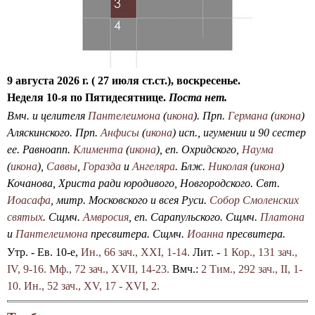
а
к
у
е
П
к
з
о
у
д
к
к
9 августа 2026 г. ( 27 июля ст.ст.), воскресенье.
р
а
Неделя 10-я по Пятидесятнице.
Поста нет.
о
с
Вмч. и целителя
Пантелеимона
(
икона
). Прп.
Германа
(
икона
)
в
я
Аляскинского. Прп.
Анфисы
(
икона
) исп., игумении и 90 сестер
с
с
ее. Равноапп.
Климента
(
икона
), еп. Охридского,
Наума
к
т
(
икона
),
Саввы
,
Горазда
и
Ангеляра
. Блж.
Николая
(
икона
)
о
р
Кочанова, Христа ради юродивого, Новгородского. Свт.
г
ы
Иоасафа
, митр. Московского и всея Руси.
Собор Смоленских
о
н
святых
. Сщмч.
Амвросия
, еп. Сарапульского. Сщмч.
Платона
с
с
и
Пантелеимона
пресвитера. Сщмч.
Иоанна
пресвитера.
о
т
б
Утр. - Ев. 10-е,
Ин., 66 зач., XXI, 1-14.
Лит. -
1 Кор., 131 зач.,
в
о
IV, 9-16.
Мф., 72 зач., XVII, 14-23.
Вмч.:
2 Тим., 292 зач., II, 1-
а
р
10.
Ин., 52 зач., XV, 17 - XVI, 2.
П
а
а