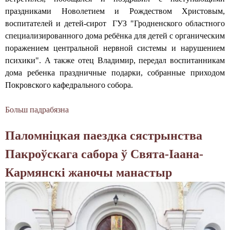
е
ч
к
праздниками Новолетием и Рождеством Христовым,
с
:
о
воспитателей и детей-сирот ГУЗ "Гродненского областного
т
П
г
специализированного дома ребёнка для детей с органическим
в
о
о
поражением центральной нервной системы и нарушением
а
д
с
психики". А также отец Владимир, передал воспитанникам
к
в
о
дома ребенка праздничные подарки, собранные приходом
а
и
б
Покровского кафедрального собора.
ф
г
о
е
о
р
Больш падрабязна
а
д
м
а
б
р
н
Паломніцкая паездка сястрынства
В
а
о
р
л
Пакроўскага сабора ў Свята-Іаана-
в
а
ь
о
Кармянскі жаночы манастыр
м
н
м
к
о
у
а
г
ч
х
о
е
б
с
н