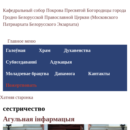
С
Перайсці
Кафедральный собор Покрова Пресвятой Богородицы города
да
в
Гродно Белорусской Православной Церкви (Московского
асноўнага
Патриархата Белорусского Экзархата)
я
змесціва
т
Главное меню
о
Галоўная
Храм
Духавенства
-
Субяседаванні
Адукацыя
П
Моладзевае брацтва
Дапамога
Кантакты
о
Пожертвовать
к
Хатняя старонка
р
Вы
сестричество
о
тут
Агульная інфармацыя
в