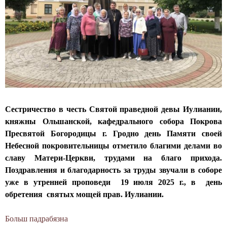
д
ц
ы
а
я
Г
р
о
д
Сестричество в честь Святой праведной девы Иулиании,
н
княжны Ольшанской, кафедрального собора Покрова
о
Пресвятой Богородицы г. Гродно день Памяти своей
Небесной покровительницы отметило благими делами во
славу Матери-Церкви, трудами на благо прихода.
Поздравления и благодарность за труды звучали в соборе
уже в утренней проповеди 19 июля 2025 г., в день
обретения святых мощей прав. Иулиании.
Больш падрабязна
а