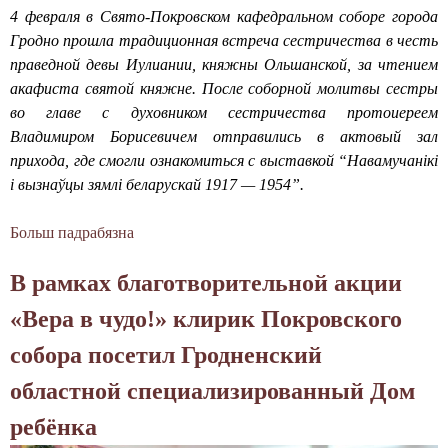
р
п
п
4 февраля в Свято-Покровском кафедральном соборе города
й
е
о
е
Гродно прошла традиционная встреча сестричества в честь
б
с
с
з
праведной девы Иулиании, княжны Ольшанской, за чтением
л
т
в
у
акафиста святой княжне. После соборной молитвы сестры
а
о
я
д
во главе с духовником сестричества протоиереем
ж
л
щ
л
Владимиром Борисевичем отправились в актовый зал
е
ь
е
я
прихода, где смогли ознакомиться с выставкой “
Навамучанікі
н
н
н
б
і вызнаўцы зямлі беларускай 1917 — 1954
”.
н
ы
н
е
о
й
а
з
Больш падрабязна
а
й
п
я
д
б
К
р
3
о
В рамках благотворительной акции
П
с
а
0
м
р
е
«Вера в чудо!» клирик Покровского
з
-
н
о
н
д
л
ы
собора посетил Гродненский
т
и
н
е
х
о
и
областной специализированный Дом
и
т
и
П
к
и
ребёнка
е
е
"
ю