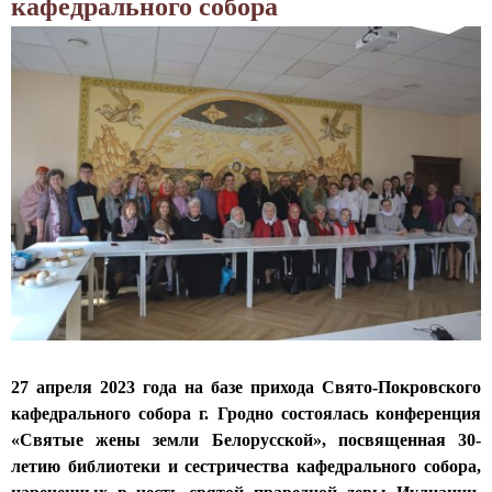
кафедрального собора
о
ч
,
м
е
к
н
с
н
и
т
я
ч
в
ж
е
о
н
с
П
ы
т
о
О
в
к
л
о
р
ь
в
о
ш
С
в
а
л
с
н
о
к
с
н
о
к
27 апреля 2023 года на базе прихода Свято-Покровского
и
г
о
кафедрального собора г. Гродно состоялась конференция
м
о
й
«Святые жены земли Белорусской», посвященная 30-
с
с
,
летию библиотеки и сестричества кафедрального собора,
к
о
П