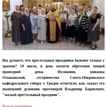
и
м
й
ф
П
ч
н
Н
е
о
и
и
е
р
к
ч
б
е
р
е
е
н
о
с
с
ц
в
т
н
и
с
в
о
я
к
о
й
«
о
м
п
С
г
в
Вы думаете, что престольные праздники бывают только у
о
в
о
ж
храмов? 19 июля, в день памяти обретения мощей
к
я
с
е
праведной девы Иулиании, княжны
р
т
о
н
Ольшанской,
сестричество Свято-Покровского
о
ы
б
с
кафедрального собора г. Гродно отметило, как сказал его
в
е
о
к
нынешний духовник протоиерей Владимир Борисевич,
и
ж
р
и
"малый престольный праздник".
т
е
а
й
е
н
у
м
Больш падрабязна
а
л