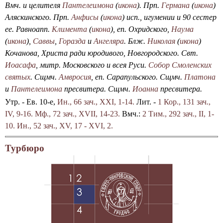
Вмч. и целителя
Пантелеимона
(
икона
). Прп.
Германа
(
икона
)
Аляскинского. Прп.
Анфисы
(
икона
) исп., игумении и 90 сестер
ее. Равноапп.
Климента
(
икона
), еп. Охридского,
Наума
(
икона
),
Саввы
,
Горазда
и
Ангеляра
. Блж.
Николая
(
икона
)
Кочанова, Христа ради юродивого, Новгородского. Свт.
Иоасафа
, митр. Московского и всея Руси.
Собор Смоленских
святых
. Сщмч.
Амвросия
, еп. Сарапульского. Сщмч.
Платона
и
Пантелеимона
пресвитера. Сщмч.
Иоанна
пресвитера.
Утр. - Ев. 10-е,
Ин., 66 зач., XXI, 1-14.
Лит. -
1 Кор., 131 зач.,
IV, 9-16.
Мф., 72 зач., XVII, 14-23.
Вмч.:
2 Тим., 292 зач., II, 1-
10.
Ин., 52 зач., XV, 17 - XVI, 2.
Турбюро