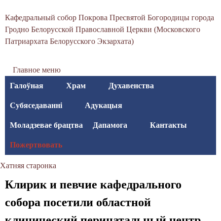
С
Перайсці
Кафедральный собор Покрова Пресвятой Богородицы города
да
в
Гродно Белорусской Православной Церкви (Московского
асноўнага
Патриархата Белорусского Экзархата)
я
змесціва
т
Главное меню
о
Галоўная
Храм
Духавенства
-
Субяседаванні
Адукацыя
П
Моладзевае брацтва
Дапамога
Кантакты
о
Пожертвовать
к
Хатняя старонка
р
Вы
Клирик и певчие кафедрального
о
тут
собора посетили областной
в
клинический перинатальный центр