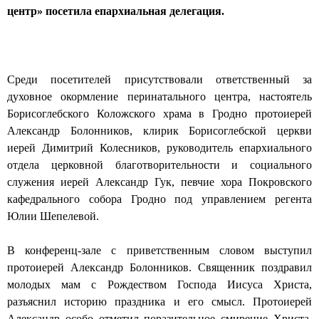
центр» посетила епархиальная делегация.
н
ы
й
Среди посетителей присутствовали ответственный за
с
духовное окормление перинатального центра, настоятель
Борисоглебского Коложского храма в Гродно протоиерей
о
Александр Болонников, клирик Борисоглебской церкви
б
иерей Димитрий Колесников, руководитель епархиального
отдела церковной благотворительности и социального
о
служения иерей Александр Гук, певчие хора Покровского
р
кафедрального собора Гродно под управлением регента
Юлии Шепелевой.
г
о
В конференц-зале с приветственным словом выступил
протоиерей Александр Болонников. Священник поздравил
р
молодых мам с Рождеством Господа Иисуса Христа,
о
разъяснил историю праздника и его смысл. Протоиерей
Александр особо отметил поразительное смирение Христа,