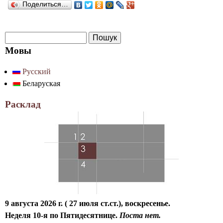
Поделиться…
П
Ф
о
Мовы
о
ш
Русский
р
у
Беларуская
к
м
а
Расклад
п
о
ш
у
к
у
9 августа 2026 г. ( 27 июля ст.ст.), воскресенье.
Неделя 10-я по Пятидесятнице.
Поста нет.