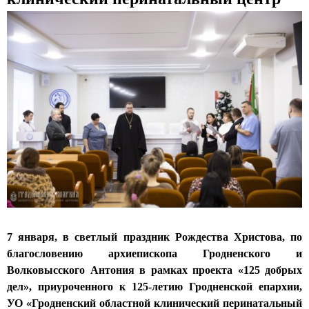
с
к
и
й
к
а
ф
е
д
р
7 января, в светлый праздник Рождества Христова, по
а
благословению архиепископа Гродненского и
Волковысского Антония в рамках проекта «125 добрых
л
дел», приуроченного к 125-летию Гродненской епархии,
ь
УО «Гродненский областной клинический перинатальный