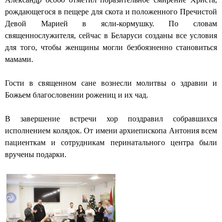
д
рождающегося в пещере для скота и положенного Пречистой
а
Девой Марией в ясли-кормушку. По словам
священнослужителя, сейчас в Беларуси созданы все условия
Г
для того, чтобы женщины могли безбоязненно становиться
р
мамами.
о
Гости в священном сане вознесли молитвы о здравии и
д
Божьем благословении рожениц и их чад.
н
В завершение встречи хор поздравил собравшихся
о
исполнением колядок. От имени архиепископа Антония всем
пациенткам и сотрудникам перинатального центра были
вручены подарки.