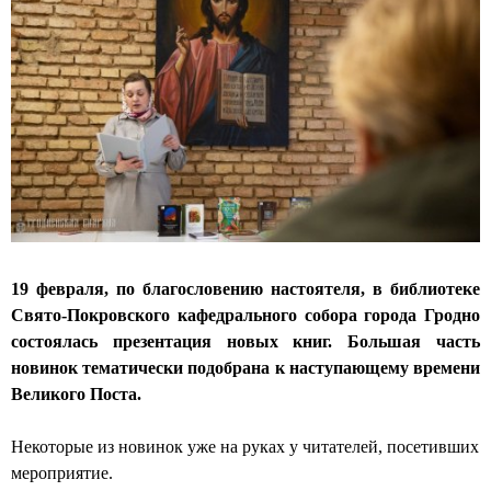
с
к
и
й
к
а
ф
е
19 февраля, по благословению настоятеля, в библиотеке
д
Свято-Покровского кафедрального собора города Гродно
состоялась презентация новых книг. Большая часть
р
новинок тематически подобрана к наступающему времени
а
Великого Поста.
л
Некоторые из новинок уже на руках у читателей, посетивших
ь
мероприятие.