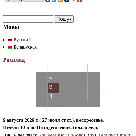
П
Ф
о
Мовы
о
ш
Русский
р
у
Беларуская
к
м
а
Расклад
п
о
ш
у
к
у
9 августа 2026 г. ( 27 июля ст.ст.), воскресенье.
Неделя 10-я по Пятидесятнице.
Поста нет.
Вмч. и целителя
Пантелеимона
(
икона
). Прп.
Германа
(
икона
)