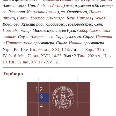
Аляскинского. Прп.
Анфисы
(
икона
) исп., игумении и 90 сестер
ее. Равноапп.
Климента
(
икона
), еп. Охридского,
Наума
(
икона
),
Саввы
,
Горазда
и
Ангеляра
. Блж.
Николая
(
икона
)
Кочанова, Христа ради юродивого, Новгородского. Свт.
Иоасафа
, митр. Московского и всея Руси.
Собор Смоленских
святых
. Сщмч.
Амвросия
, еп. Сарапульского. Сщмч.
Платона
и
Пантелеимона
пресвитера. Сщмч.
Иоанна
пресвитера.
Утр. - Ев. 10-е,
Ин., 66 зач., XXI, 1-14.
Лит. -
1 Кор., 131 зач.,
IV, 9-16.
Мф., 72 зач., XVII, 14-23.
Вмч.:
2 Тим., 292 зач., II, 1-
10.
Ин., 52 зач., XV, 17 - XVI, 2.
Турбюро