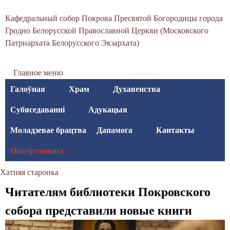
С
Перайсці
Кафедральный собор Покрова Пресвятой Богородицы города
да
в
Гродно Белорусской Православной Церкви (Московского
асноўнага
Патриархата Белорусского Экзархата)
я
змесціва
т
Главное меню
о
Галоўная
Храм
Духавенства
-
Субяседаванні
Адукацыя
П
Моладзевае брацтва
Дапамога
Кантакты
о
Пожертвовать
к
Хатняя старонка
р
Вы
Читателям библиотеки Покровского
о
тут
собора представили новые книги
в