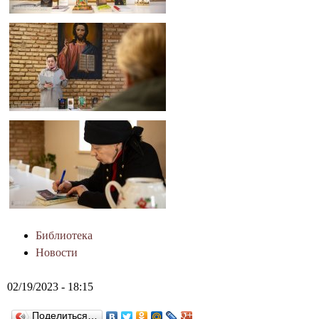
д
а
Г
р
о
д
н
о
Библиотека
Новости
02/19/2023 - 18:15
Поделиться…