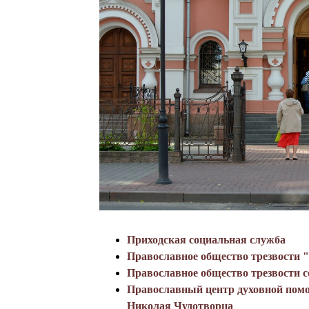
с
к
и
й
к
а
ф
е
д
р
Приходская социальная служба
а
Православное общество трезвости 
л
Православное общество трезвости 
Православный центр духовной помо
ь
Николая Чудотворца