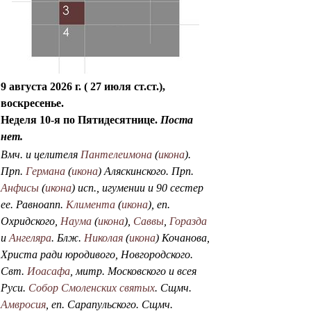
и
с
к
а
9 августа 2026 г. ( 27 июля ст.ст.),
воскресенье.
Неделя 10-я по Пятидесятнице.
Поста
нет.
Вмч. и целителя
Пантелеимона
(
икона
).
Прп.
Германа
(
икона
) Аляскинского. Прп.
Анфисы
(
икона
) исп., игумении и 90 сестер
ее. Равноапп.
Климента
(
икона
), еп.
Охридского,
Наума
(
икона
),
Саввы
,
Горазда
и
Ангеляра
. Блж.
Николая
(
икона
) Кочанова,
Христа ради юродивого, Новгородского.
Свт.
Иоасафа
, митр. Московского и всея
Руси.
Собор Смоленских святых
. Сщмч.
Амвросия
, еп. Сарапульского. Сщмч.