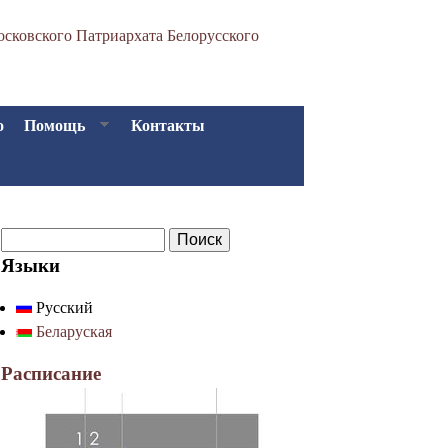
сковского Патриархата Белорусского
о
Помощь
Контакты
П
Ф
о
Языки
о
и
Русский
р
с
Беларуская
к
м
а
Расписание
п
о