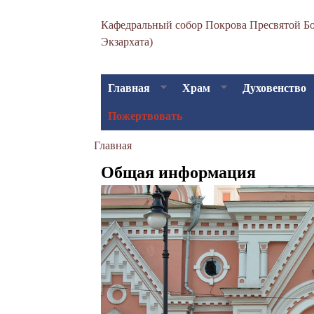
С
Кафедральный собор Покрова Пресвятой Бо
в
Экзархата)
я
т
Главная
Храм
Духовенство
о
Пожертвовать
-
Главная
Вы
П
Общая информация
здесь
о
к
р
о
в