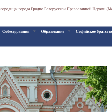
Перейти
городицы города Гродно Белорусской Православной Церкви (Мо
к
основному
содержанию
Собеседования
Образование
Софийское братств