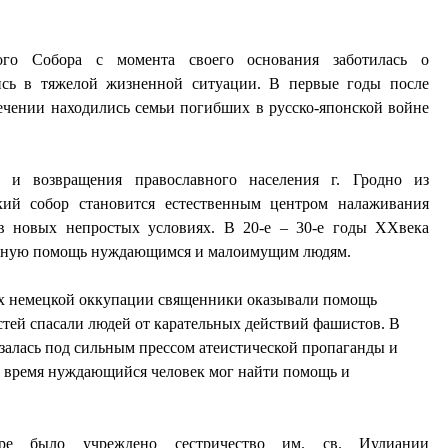
ого Собора с момента своего основания заботилась о
ись в тяжелой жизненной ситуации. В первые годы после
ечении находились семьи погибших в русско-японской войне
и возвращения православного населения г. Гродно из
кий собор становится естественным центром налаживания
в новых непростых условиях. В 20-е – 30-е годы XXвека
льную помощь нуждающимся и малоимущим людям.
ях немецкой оккупации священники оказывали помощь
тей спасали людей от карательных действий фашистов. В
азалась под сильным прессом атеистической пропаганды и
то время нуждающийся человек мог найти помощь и
е было учреждено сестричество им. св. Иулиании