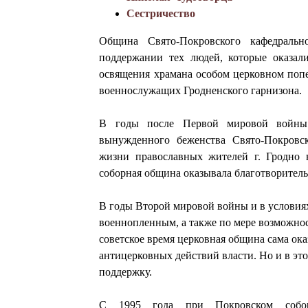
н
Сестричество
ы
Община Свято-Покровского кафедральн
поддержании тех людей, которые оказал
й
освящения храмана особом церковном поп
с
военнослужащих Гродненского гарнизона.
о
В годы после Первой мировой войны 
б
вынужденного беженства Свято-Покровс
жизни православных жителей г. Гродно 
о
соборная община оказывала благотворите
р
В годы Второй мировой войны и в услови
г
военнопленным, а также по мере возможнос
о
советское время церковная община сама ок
антицерковных действий власти. Но и в э
р
поддержку.
о
С 1995 года при Покровском собор