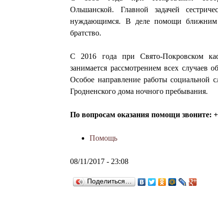
д
Ольшанской. Главной задачей сестри
а
нуждающимся. В деле помощи ближним а
братство.
Г
р
С 2016 года при Свято-Покровском каф
занимается рассмотрением всех случаев 
о
Особое направление работы социальной с
д
Гродненского дома ночного пребывания.
н
По вопросам оказания помощи звоните: +
о
Помощь
08/11/2017 - 23:08
Поделиться…