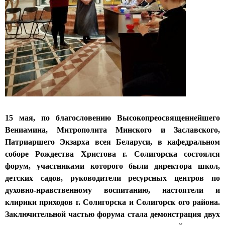
н
ы
й
с
о
б
о
15 мая, по благословению Высокопреосвященнейшего
Вениамина, Митрополита Минского и Заславского,
р
Патриаршего Экзарха всея Беларуси, в кафедральном
г
соборе Рождества Христова г. Солигорска состоялся
форум, участниками которого были директора школ,
о
детских садов, руководители ресурсных центров по
р
духовно-нравственному воспитанию, настоятели и
клирики приходов г. Солигорска и Солигорск ого района.
о
Заключительной частью форума стала демонстрация двух