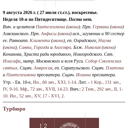
у
ё
н
о
л
и
б
9 августа 2026 г. ( 27 июля ст.ст.), воскресенье.
м
Т
о
Неделя 10-я по Пятидесятнице.
Поста нет.
а
а
р
Вмч. и целителя
Пантелеимона
(
икона
). Прп.
Германа
(
икона
)
с
и
а
Аляскинского. Прп.
Анфисы
(
икона
) исп., игумении и 90 сестер
т
н
о
ее. Равноапп.
Климента
(
икона
), еп. Охридского,
Наума
е
с
т
(
икона
),
Саввы
,
Горазда
и
Ангеляра
. Блж.
Николая
(
икона
)
р
т
м
Кочанова, Христа ради юродивого, Новгородского. Свт.
-
в
е
Иоасафа
, митр. Московского и всея Руси.
Собор Смоленских
к
у
т
святых
. Сщмч.
Амвросия
, еп. Сарапульского. Сщмч.
Платона
л
И
и
и
Пантелеимона
пресвитера. Сщмч.
Иоанна
пресвитера.
а
с
л
Утр. - Ев. 10-е,
Ин., 66 зач., XXI, 1-14.
Лит. -
1 Кор., 131 зач.,
с
п
и
IV, 9-16.
Мф., 72 зач., XVII, 14-23.
Вмч.:
2 Тим., 292 зач., II, 1-
с
о
п
10.
Ин., 52 зач., XV, 17 - XVI, 2.
п
в
р
о
е
Турбюро
е
и
д
м
з
и
и
г