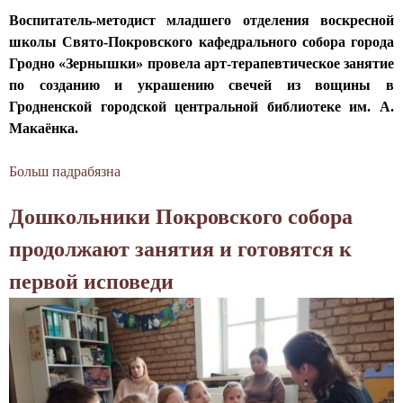
и
о
и
н
Воспитатель-методист младшего отделения воскресной
ч
в
н
ц
школы Свято-Покровского кафедрального собора города
е
П
я
Ф
Гродно «Зернышки» провела арт-терапевтическое занятие
с
о
л
р
по созданию и украшению свечей из вощины в
к
к
а
е
Гродненской городской центральной библиотеке им. А.
о
р
у
д
Макаёнка.
м
о
ч
е
в
в
а
р
Больш падрабязна
а
о
с
с
и
б
с
к
т
Дошкольники Покровского собора
к
М
п
о
и
"
е
и
г
продолжают занятия и готовятся к
е
п
т
т
о
в
первой исповеди
о
о
а
с
м
д
д
н
о
е
г
и
и
б
ж
о
с
и
о
д
т
т
д
р
у
о
в
е
а
н