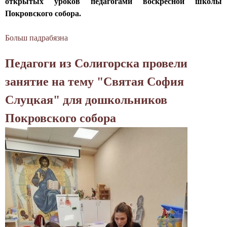
д
открытых уроков педагогами воскресной школы
Покровского собора.
а
Г
Больш падрабязна
а
б
р
Педагоги из Солигорска провели
П
о
е
занятие на тему "Святая София
д
д
Слуцкая" для дошкольников
а
н
г
Покровского собора
о
о
г
и
м
л
а
д
ш
е