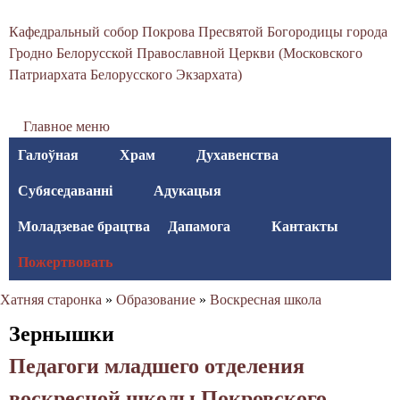
С
Перайсці
Кафедральный собор Покрова Пресвятой Богородицы города
да
в
Гродно Белорусской Православной Церкви (Московского
асноўнага
Патриархата Белорусского Экзархата)
я
змесціва
т
Главное меню
о
Галоўная
Храм
Духавенства
-
Субяседаванні
Адукацыя
П
Моладзевае брацтва
Дапамога
Кантакты
о
Пожертвовать
к
Хатняя старонка
»
Образование
»
Воскресная школа
р
Вы
Зернышки
о
тут
Педагоги младшего отделения
в
воскресной школы Покровского