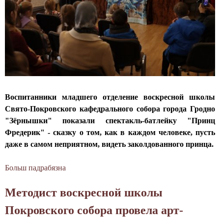
е
т
е
в
е
л
ф
м
ь
о
у
в
р
"
о
у
С
с
м
в
к
е
я
р
Воспитанники младшего отделение воскресной школы
о
т
е
Свято-Покровского кафедрального собора города Гродно
д
а
с
"Зёрнышки" показали спектакль-батлейку "Принц
у
я
н
Фредерик" - сказку о том, как в каждом человеке, пусть
х
С
о
даже в самом неприятном, видеть заколдованного принца.
о
о
й
в
ф
ш
Больш падрабязна
а
н
и
к
б
о
я
о
Методист воскресной школы
C
-
С
л
п
н
л
Покровского собора провела арт-
ы
е
р
у