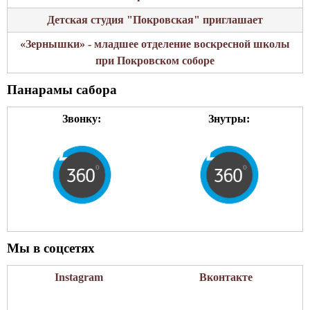
и
е
Детская студия "Покровская" приглашает
М
р
и
«Зернышки» - младшее отделение воскресной школы
с
т
при Покровском соборе
т
р
и
Панарамы сабора
о
п
Звонку:
Знутры:
о
л
и
т
а
Ф
и
л
Мы в соцсетях
а
р
Instagram
Вконтакте
е
т