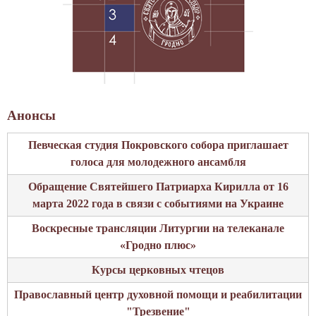
е
о
й
т
и
о
м
в
е
л
н
е
и
н
Анонсы
Г
и
е
Певческая студия Покровского собора приглашает
ю
р
голоса для молодежного ансамбля
к
о
а
Обращение Святейшего Патриарха Кирилла от 16
я
р
марта 2022 года в связи с событиями на Украине
Б
т
е
Воскресные трансляции Литургии на телеканале
и
л
«Гродно плюс»
н
а
ы
Курсы церковных чтецов
р
и
у
Православный центр духовной помощи и реабилитации
з
с
"Трезвение"
ш