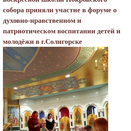
с
собора приняли участие в форуме о
к
духовно-нравственном и
и
патриотическом воспитании детей и
й
молодёжи в г.Солигорске
к
а
ф
е
д
р
а
л
ь