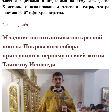
занятия с детками и педагогами на тему «Рождество
о
а
о
Христово» с использованием теневого театра, театра
в
р
с
"комишибай" и фигурок вертепа.
а
т
о
н
-
б
Больш падрабязна
а
и
т
о
б
я
е
р
Младшие воспитанники воскресной
П
р
а
е
школы Покровского собора
а
п
д
п
р
приступили к первому в своей жизни
а
е
о
г
Таинству Исповеди
в
д
о
т
о
г
и
л
в
ч
ж
о
е
а
с
с
ю
к
к
т
р
о
з
е