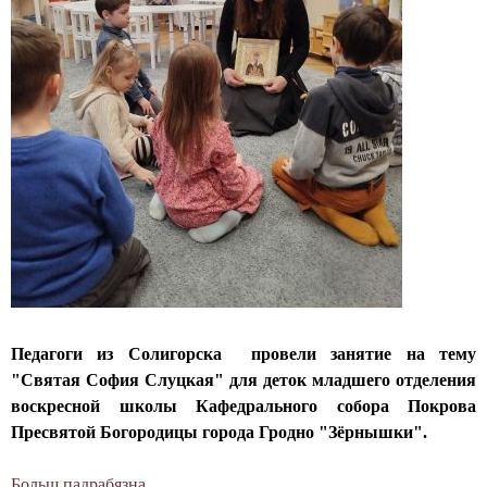
г
о
о
т
д
е
л
е
н
и
я
в
о
с
Педагоги из Солигорска провели занятие на тему
к
"Святая София Слуцкая" для деток младшего отделения
р
воскресной школы Кафедрального собора Покрова
е
Пресвятой Богородицы города Гродно "Зёрнышки".
с
н
Больш падрабязна
а