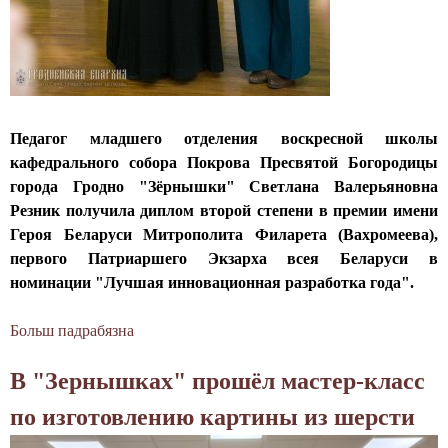
с
к
о
к
р
й
и
е
б
х
с
и
с
н
б
а
о
Педагог младшего отделения воскресной школы
л
д
й
кафедрального собора Покрова Пресвятой Богородицы
и
а
ш
города Гродно "Зёрнышки" Светлана Валерьяновна
о
х
к
Резник получила диплом второй степени в премии имени
т
з
о
Героя Беларуси Митрополита Филарета (Вахромеева),
е
а
л
первого Патриаршего Экзарха всея Беларуси в
к
н
ы
номинации "Лучшая инновационная разработка года".
е
я
П
т
о
Больш падрабязна
а
и
к
б
я
р
В "Зернышках" прошёл мастер-класс
Р
н
о
а
а
по изготовлению картины из шерсти
в
б
Р
с