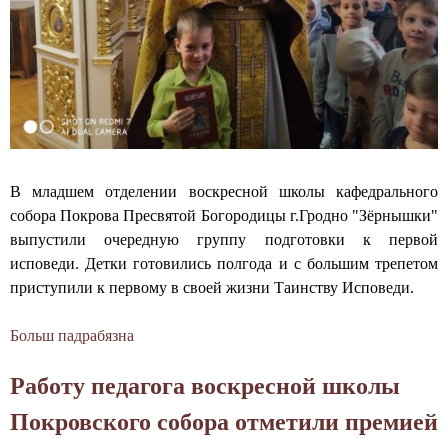
е
а
с
з
н
н
а
я
о
н
т
й
я
и
ш
т
я
к
и
и
о
е
г
л
В младшем отделении воскресной школы кафедрального
в
о
ы
собора Покрова Пресвятой Богородицы г.Гродно "Зёрнышки"
Г
т
П
выпустили очередную группу подготовки к первой
р
о
о
исповеди. Детки готовились полгода и с большим трепетом
о
в
к
приступили к первому в своей жизни Таинству Исповеди.
д
я
р
н
т
о
Больш падрабязна
а
е
с
в
б
н
я
с
Работу педагога воскресной школы
М
с
к
к
л
к
п
Покровского собора отметили премией
о
а
о
е
г