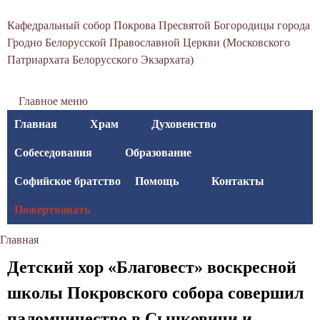
С
Перейти
Кафедральный собор Покрова Пресвятой Богородицы города
к
в
Гродно Белорусской Православной Церкви (Московского
основному
Патриархата Белорусского Экзархата)
я
содержанию
т
Главное меню
о
Главная
Храм
Духовенство
-
Собеседования
Образование
П
Софийское братство
Помощь
Контакты
о
Пожертвовать
к
Главная
р
Вы
Детский хор «Благовест» воскресной
о
здесь
школы Покровского собора совершил
в
паломничество в Сынковичи и