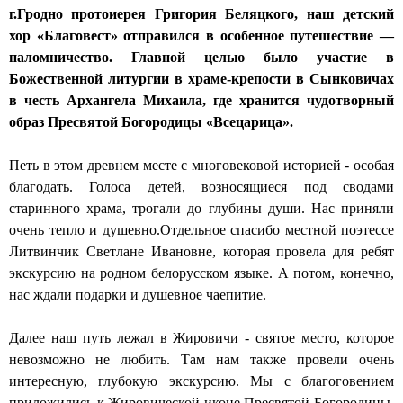
г.Гродно протоиерея Григория Беляцкого, наш детский
н
хор «Благовест» отправился в особенное путешествие —
ы
паломничество. Главной целью было участие в
Божественной литургии в храме-крепости в Сынковичах
й
в честь Архангела Михаила, где хранится чудотворный
с
образ Пресвятой Богородицы «Всецарица».
о
Петь в этом древнем месте с многовековой историей - особая
б
благодать. Голоса детей, возносящиеся под сводами
старинного храма, трогали до глубины души. Нас приняли
о
очень тепло и душевно.Отдельное спасибо местной поэтессе
р
Литвинчик Светлане Ивановне, которая провела для ребят
экскурсию на родном белорусском языке. А потом, конечно,
г
нас ждали подарки и душевное чаепитие.
о
Далее наш путь лежал в Жировичи - святое место, которое
р
невозможно не любить. Там нам также провели очень
о
интересную, глубокую экскурсию. Мы с благоговением
приложились к Жировической иконе Пресвятой Богородицы,