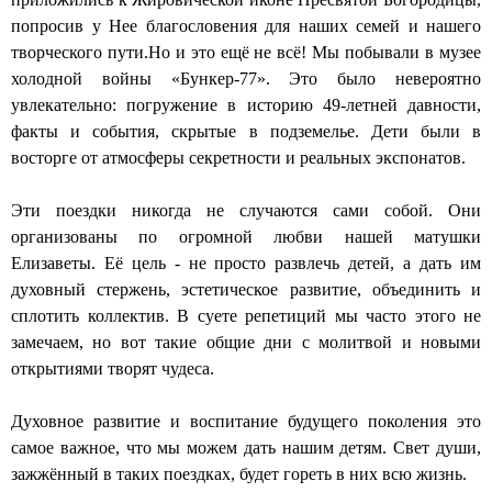
д
попросив у Нее благословения для наших семей и нашего
а
творческого пути.Но и это ещё не всё! Мы побывали в музее
холодной войны «Бункер-77». Это было невероятно
Г
увлекательно: погружение в историю 49-летней давности,
р
факты и события, скрытые в подземелье. Дети были в
восторге от атмосферы секретности и реальных экспонатов.
о
д
Эти поездки никогда не случаются сами собой. Они
организованы по огромной любви нашей матушки
н
Елизаветы. Её цель - не просто развлечь детей, а дать им
о
духовный стержень, эстетическое развитие, объединить и
сплотить коллектив. В суете репетиций мы часто этого не
замечаем, но вот такие общие дни с молитвой и новыми
открытиями творят чудеса.
Духовное развитие и воспитание будущего поколения это
самое важное, что мы можем дать нашим детям. Свет души,
зажжённый в таких поездках, будет гореть в них всю жизнь.