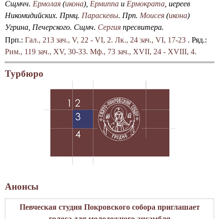
Сщмчч.
Ермолая
(
икона
),
Ермиппа
и
Ермократа
, иереев
Никомидийских. Прмц.
Параскевы
. Прп.
Моисея
(
икона
)
Угрина, Печерского. Сщмч.
Сергия
пресвитера.
Прп.:
Гал., 213 зач., V, 22 - VI, 2.
Лк., 24 зач., VI, 17-23
. Ряд.:
Рим., 119 зач., XV, 30-33.
Мф., 73 зач., XVII, 24 - XVIII, 4.
Турбюро
Анонсы
Певческая студия Покровского собора приглашает
голоса для молодежного ансамбля