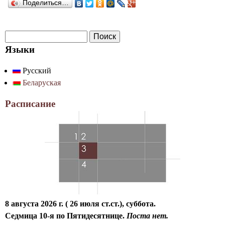
Поделиться…
П
Ф
о
Языки
о
и
Русский
р
с
Беларуская
к
м
а
Расписание
п
о
и
с
к
а
8 августа 2026 г. ( 26 июля ст.ст.), суббота.
Седмица 10-я по Пятидесятнице.
Поста нет.