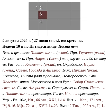
о
и
с
к
а
9 августа 2026 г. ( 27 июля ст.ст.), воскресенье.
Неделя 10-я по Пятидесятнице.
Поста нет.
Вмч. и целителя
Пантелеимона
(
икона
). Прп.
Германа
(
икона
)
Аляскинского. Прп.
Анфисы
(
икона
) исп., игумении и 90 сестер
ее. Равноапп.
Климента
(
икона
), еп. Охридского,
Наума
(
икона
),
Саввы
,
Горазда
и
Ангеляра
. Блж.
Николая
(
икона
)
Кочанова, Христа ради юродивого, Новгородского. Свт.
Иоасафа
, митр. Московского и всея Руси.
Собор Смоленских
святых
. Сщмч.
Амвросия
, еп. Сарапульского. Сщмч.
Платона
и
Пантелеимона
пресвитера. Сщмч.
Иоанна
пресвитера.
Утр. - Ев. 10-е,
Ин., 66 зач., XXI, 1-14.
Лит. -
1 Кор., 131 зач.,
IV, 9-16.
Мф., 72 зач., XVII, 14-23.
Вмч.:
2 Тим., 292 зач., II, 1-