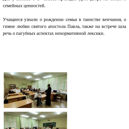
н
семейных ценностей.
ы
Учащиеся узнали о рождении семьи в таинстве венчания, о
й
гимне любви святого апостола Павла, также на встрече шла
речь о пагубных аспектах ненормативной лексики.
с
о
б
о
р
г
о
р
о