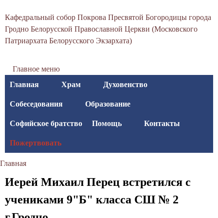
С
Перейти
Кафедральный собор Покрова Пресвятой Богородицы города
к
в
Гродно Белорусской Православной Церкви (Московского
основному
Патриархата Белорусского Экзархата)
я
содержанию
т
Главное меню
о
Главная
Храм
Духовенство
-
Собеседования
Образование
П
Софийское братство
Помощь
Контакты
о
Пожертвовать
к
Главная
р
Вы
Иерей Михаил Перец встретился с
о
здесь
учениками 9"Б" класса СШ № 2
в
г.Гродно