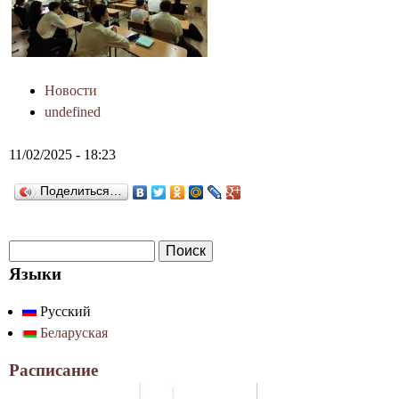
д
а
Г
Новости
р
undefined
о
11/02/2025 - 18:23
д
Поделиться…
н
о
П
Ф
о
Языки
о
и
Русский
р
с
Беларуская
к
м
а
Расписание
п