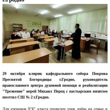
с
к
и
й
к
а
ф
е
д
29 октября клирик кафедрального собора Покрова
р
Пресвятой Богородицы г.Гродно, руководитель
православного центра духовной помощи и реабилитации
а
"Трезвение" иерей Михаил Перец с пастырским визитом
л
посетил СШ № 2 г.Гродно.
ь
Для учеников 9"Б" класса проведен урок добра на семьи и