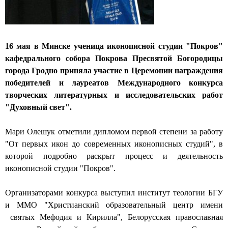
н
ы
й
16 мая в Минске ученица иконописной студии "Покров"
кафедрального собора Покрова Пресвятой Богородицы
с
города Гродно приняла участие в Церемонии награждения
о
победителей и лауреатов Международного конкурса
творческих литературных и исследовательских работ
б
"Духовный свет".
о
Мари Олешук отметили дипломом первой степени за работу
р
"От первых икон до современных иконописных студий", в
г
которой подробно раскрыт процесс и деятельность
иконописной студии "Покров".
о
р
Организаторами конкурса выступил институт теологии БГУ
и ММО "Христианский образовательный центр имени
о
святых Мефодия и Кирилла", Белорусская православная