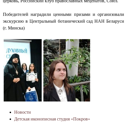
д
церковь, Российский клуб православных меценатов, Союз.
а
Победителей наградили ценными призами и организовали
Г
экскурсию в Центральный ботанический сад НАН Беларуси
(г. Минска)
р
о
д
н
о
Новости
Детская иконописная студия «Покров»