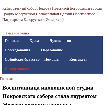
С
Перейти
Кафедральный собор Покрова Пресвятой Богородицы города
к
в
Гродно Белорусской Православной Церкви (Московского
основному
Патриархата Белорусского Экзархата)
я
содержанию
т
Главное меню
о
Главная
Храм
Духовенство
-
Собеседования
Образование
П
Софийское братство
Помощь
Контакты
о
Пожертвовать
к
Главная
р
Вы
Воспитанница иконописной студии
о
здесь
Покровского собора стала лауреатом
в
Международного конкурса