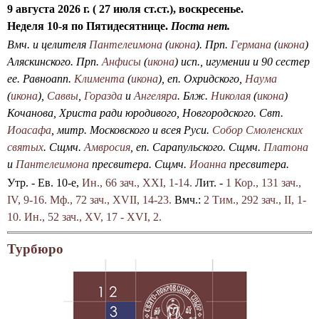
9 августа 2026 г. ( 27 июля ст.ст.), воскресенье.
Неделя 10-я по Пятидесятнице.
Поста нет.
Вмч. и целителя
Пантелеимона
(
икона
). Прп.
Германа
(
икона
)
Аляскинского. Прп.
Анфисы
(
икона
) исп., игумении и 90 сестер
ее. Равноапп.
Климента
(
икона
), еп. Охридского,
Наума
(
икона
),
Саввы
,
Горазда
и
Ангеляра
. Блж.
Николая
(
икона
)
Кочанова, Христа ради юродивого, Новгородского. Свт.
Иоасафа
, митр. Московского и всея Руси.
Собор Смоленских
святых
. Сщмч.
Амвросия
, еп. Сарапульского. Сщмч.
Платона
и
Пантелеимона
пресвитера. Сщмч.
Иоанна
пресвитера.
Утр. - Ев. 10-е,
Ин., 66 зач., XXI, 1-14.
Лит. -
1 Кор., 131 зач.,
IV, 9-16.
Мф., 72 зач., XVII, 14-23.
Вмч.:
2 Тим., 292 зач., II, 1-
10.
Ин., 52 зач., XV, 17 - XVI, 2.
Турбюро