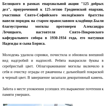
Беляцкого в рамках епархиальной акции "125 добрых
н
дел", приуроченной к 125-летию Гродненской епархии,
ы
участники Свято-Софийского молодёжного братства
навели порядок на старом православном кладбище.
Были
й
благоустроены могилы протоиерея Александра
с
Лечицкого, настоятеля Свято-Покровского
кафедрального собора в 1930-1934 года, его матушки
о
Надежды и сына Бориса.
б
Молодежь удалила сорняки, почистила и обновила внешний
о
вид надгробий и надписей. Ребята выкрасили буквы в
р
серебристый цвет. Облагораживание могилы включило в
себя и очистку ограды от ржавчины с дальнейшей покраской
г
в черный цвет. В завершение засыпали декоративный камень.
о
Забота о месте упокоения усопших это выражение почтения к
р
памяти умерших.
о