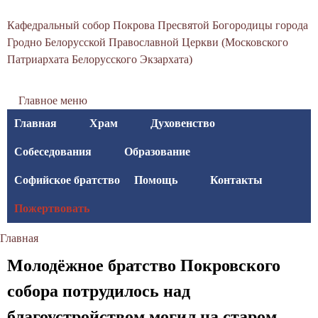
С
Перейти
Кафедральный собор Покрова Пресвятой Богородицы города
к
в
Гродно Белорусской Православной Церкви (Московского
основному
Патриархата Белорусского Экзархата)
я
содержанию
т
Главное меню
о
Главная
Храм
Духовенство
-
Собеседования
Образование
П
Софийское братство
Помощь
Контакты
о
Пожертвовать
к
Главная
р
Вы
Молодёжное братство Покровского
о
здесь
собора потрудилось над
в
благоустройством могил на старом