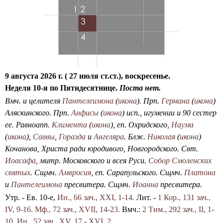
о
и
с
к
а
9 августа 2026 г. ( 27 июля ст.ст.), воскресенье.
Неделя 10-я по Пятидесятнице.
Поста нет.
Вмч. и целителя
Пантелеимона
(
икона
). Прп.
Германа
(
икона
)
Аляскинского. Прп.
Анфисы
(
икона
) исп., игумении и 90 сестер
ее. Равноапп.
Климента
(
икона
), еп. Охридского,
Наума
(
икона
),
Саввы
,
Горазда
и
Ангеляра
. Блж.
Николая
(
икона
)
Кочанова, Христа ради юродивого, Новгородского. Свт.
Иоасафа
, митр. Московского и всея Руси.
Собор Смоленских
святых
. Сщмч.
Амвросия
, еп. Сарапульского. Сщмч.
Платона
и
Пантелеимона
пресвитера. Сщмч.
Иоанна
пресвитера.
Утр. - Ев. 10-е,
Ин., 66 зач., XXI, 1-14.
Лит. -
1 Кор., 131 зач.,
IV, 9-16.
Мф., 72 зач., XVII, 14-23.
Вмч.:
2 Тим., 292 зач., II, 1-
10.
Ин., 52 зач., XV, 17 - XVI, 2.