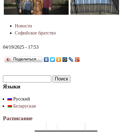
Новости
Софийское братство
04/19/2025 - 17:53
Поделиться…
П
Ф
о
Языки
о
и
Русский
р
с
Беларуская
к
м
а
Расписание
п