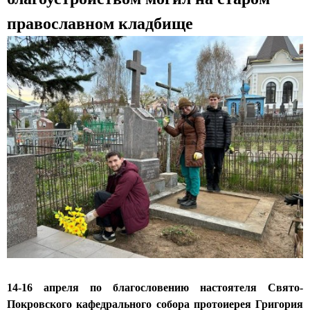
с
православном кладбище
к
и
й
к
а
ф
е
д
р
а
л
14-16 апреля по благословению настоятеля Свято-
ь
Покровского кафедрального собора протоиерея Григория