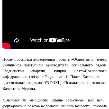
д
а
Г
р
о
д
н
После просмотра видеоролика проекта «Общее дело» перед
о
учащимися выступили руководитель социального отдела
Гродненской епархии, клирик Свято-Покровского
кафедрального собора г.Гродно иерей Павел Касперович и
врач психиатр-нарколог УЗ ГОКЦ «Психиатрия наркология»
Валентина Мурина.
"...
человек не выбирает: стать зависимым или нет...
формирование болезни не зависит от воли человека.. алкоголь