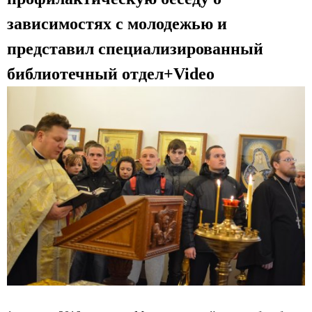
с
зависимостях с молодежью и
к
представил специализированный
и
библиотечный отдел+Video
й
к
а
ф
е
д
р
а
л
ь