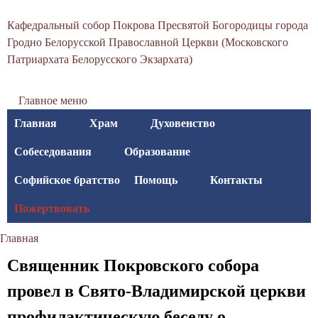
С
Перейти
Кафедральный собор Покрова Пресвятой Богородицы города
к
в
Гродно Белорусской Православной Церкви (Московского
основному
Патриархата Белорусского Экзархата)
я
содержанию
т
Главное меню
о
Главная
Храм
Духовенство
-
Собеседования
Образование
П
Софийское братство
Помощь
Контакты
о
Пожертвовать
к
Главная
р
Вы
Священник Покровского собора
о
здесь
провел в Свято-Владимирской церкви
в
профилактическую беседу о