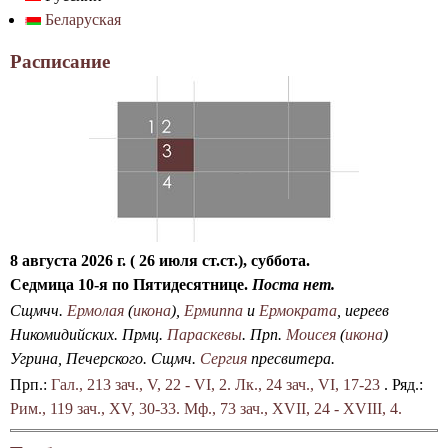
р
Беларуская
к
м
а
Расписание
п
о
и
с
к
а
8 августа 2026 г. ( 26 июля ст.ст.), суббота.
Седмица 10-я по Пятидесятнице.
Поста нет.
Сщмчч.
Ермолая
(
икона
),
Ермиппа
и
Ермократа
, иереев
Никомидийских. Прмц.
Параскевы
. Прп.
Моисея
(
икона
)
Угрина, Печерского. Сщмч.
Сергия
пресвитера.
Прп.:
Гал., 213 зач., V, 22 - VI, 2.
Лк., 24 зач., VI, 17-23
. Ряд.:
Рим., 119 зач., XV, 30-33.
Мф., 73 зач., XVII, 24 - XVIII, 4.