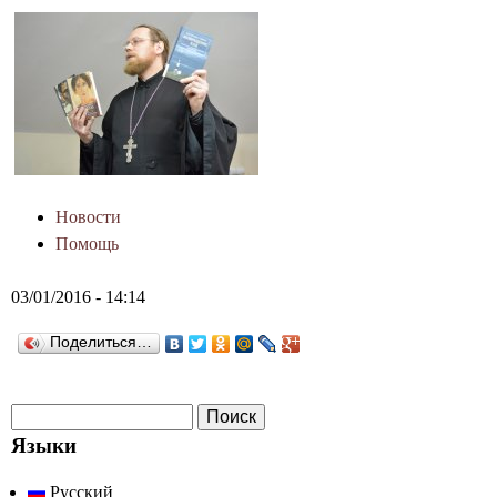
Новости
Помощь
03/01/2016 - 14:14
Поделиться…
П
Ф
о
Языки
о
и
Русский
с