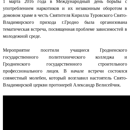
1 марта 2016 года в Международный день борьбы с
н
употреблением наркотиков и их незаконным оборотом в
домовом храме в честь Святителя Кирилла Туровского Свято-
ы
Владимирского прихода г.Гродно была организована
й
тематическая встреча, посвященная проблеме зависимостей в
молодежной среде.
с
о
Мероприятие посетили учащиеся Гродненского
государственного политехнического колледжа и
б
Гродненского государственного строительного
о
профессионального лицея. В начале встречи состоялся
совместный молебен, который возглавил настоятель Свято-
р
Владимирской церкви протоиерей Александр Велисейчик.
г
о
р
о