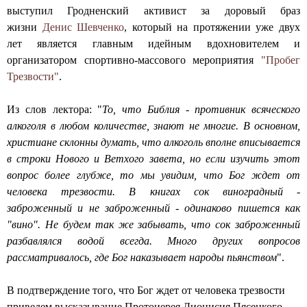
выступил Гродненский активист за доровый браз
н
жизни
Денис Шевченко
, который на протяжении уже двух
ы
лет является главным идейным вдохновителем и
организатором спортивно-массового мероприятия
"Пробег
й
Трезвости"
.
с
Из слов лектора: "
То, что Библия - противник всяческого
о
алкоголя в любом количестве, знают не многие. В основном,
б
христиане склонны думать, что алкоголь вполне вписывается
в строки Нового и Ветхого завета, но если изучить этот
о
вопрос более глубже, то мы увидим, что Бог ждет от
р
человека трезвости. В книгах сок виноградный -
заброженный и не заброженный - одинаково пишется как
г
"вино". Не будем так же забывать, что сок заброженный
о
разбавлялся водой всегда. Много других вопросов
рассматривалось, где Бог наказывает народы пьянством
".
р
о
В подтверждение того, что Бог ждет от человека трезвости
приведем высказывание Протоиерея Дионисия Пясецкого,