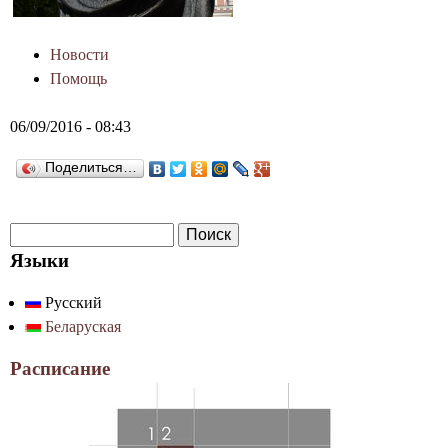
Новости
Помощь
06/09/2016 - 08:43
Поделиться…
П
Ф
о
Языки
о
и
Русский
р
с
Беларуская
к
м
а
Расписание
п
о