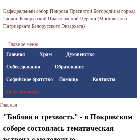
С
Перейти
Кафедральный собор Покрова Пресвятой Богородицы города
к
в
Гродно Белорусской Православной Церкви (Московского
основному
Патриархата Белорусского Экзархата)
я
содержанию
т
Главное меню
о
Главная
Храм
Духовенство
-
Собеседования
Образование
П
Софийское братство
Помощь
Контакты
о
Пожертвовать
к
Главная
р
Вы
"Библия и трезвость" - в Покровском
о
здесь
соборе состоялась тематическая
в
встреча с молодежью