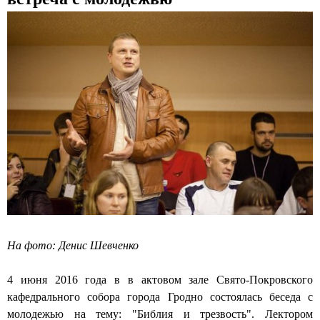
с
к
и
й
к
а
ф
е
д
р
На фото: Денис Шевченко
а
4 июня 2016 года в в актовом зале Свято-Покровского
л
кафедрального собора города Гродно состоялась беседа с
ь
молодежью на тему: "Библия и трезвость". Лектором