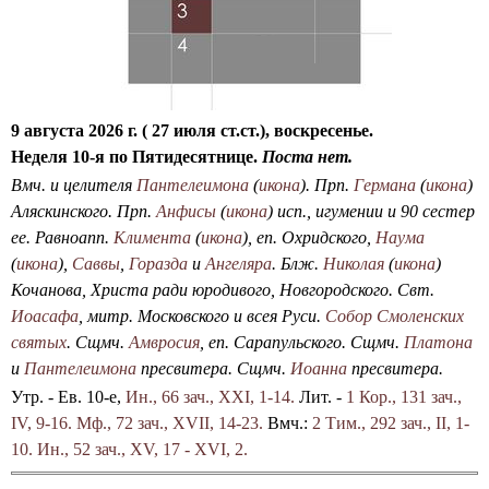
и
с
к
а
9 августа 2026 г. ( 27 июля ст.ст.), воскресенье.
Неделя 10-я по Пятидесятнице.
Поста нет.
Вмч. и целителя
Пантелеимона
(
икона
). Прп.
Германа
(
икона
)
Аляскинского. Прп.
Анфисы
(
икона
) исп., игумении и 90 сестер
ее. Равноапп.
Климента
(
икона
), еп. Охридского,
Наума
(
икона
),
Саввы
,
Горазда
и
Ангеляра
. Блж.
Николая
(
икона
)
Кочанова, Христа ради юродивого, Новгородского. Свт.
Иоасафа
, митр. Московского и всея Руси.
Собор Смоленских
святых
. Сщмч.
Амвросия
, еп. Сарапульского. Сщмч.
Платона
и
Пантелеимона
пресвитера. Сщмч.
Иоанна
пресвитера.
Утр. - Ев. 10-е,
Ин., 66 зач., XXI, 1-14.
Лит. -
1 Кор., 131 зач.,
IV, 9-16.
Мф., 72 зач., XVII, 14-23.
Вмч.:
2 Тим., 292 зач., II, 1-
10.
Ин., 52 зач., XV, 17 - XVI, 2.