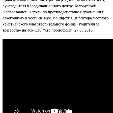
д
руководителя Координационного центра Белорусской
а
Православной Церкви по противодействию наркомании и
алкоголизму в честь св. муч. Вонифатия, директора местного
Г
христианского благотворительного фонда «Родители за
р
трезвость» на Ток-шоу "Что происходит" 27.03.2016:
о
д
н
о