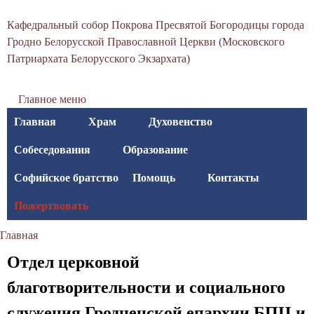
С
Перейти
Кафедральный собор Покрова Пресвятой Богородицы города
к
в
Гродно Белорусской Православной Церкви (Московского
основному
Патриархата Белорусского Экзархата)
я
содержанию
т
Главное меню
о
Главная
Храм
Духовенство
-
Собеседования
Образование
П
Софийское братство
Помощь
Контакты
о
Пожертвовать
к
Главная
р
Вы
Отдел церковной
о
здесь
благотворительности и социального
в
служения Гродненской епархии БПЦ и