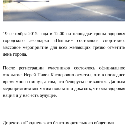
н
ы
й
19 сентября 2015 года в 12.00 на площадке тропы здоровья
с
городского лесопарка «Пышки» состоялось спортивно-
о
массовое мероприятие для всех желающих трезво отметить
день города.
б
о
После регистрации участников состоялось официальное
открытие. Иерей Павел Касперович отметил, что в последнее
р
время много пишут, а том, что белорусы спиваются. Данным
г
мероприятием мы хотим показать и доказать, что мы здоровая
нация и у нас есть будущее.
о
р
о
Директор «Гродненского благотворительного общества»