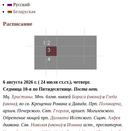
Русский
р
с
Беларуская
к
м
а
Расписание
п
о
и
с
к
а
6 августа 2026 г. ( 24 июля ст.ст.), четверг.
Седмица 10-я по Пятидесятнице.
Поста нет.
Мц.
Христины
. Мчч. блгвв. князей
Бориса
(
икона
) и
Глеба
(
икона
), во св. Крещении Романа и Давида. Прп.
Поликарпа
,
архим. Печерского. Свт.
Георгия
, архиеп. Могилевского.
Обретение мощей прп.
Далмата
Исетского. Сщмч.
Алфея
диакона. Свв.
Николая
(
икона
) и
Иоанна
испп., пресвитеров.