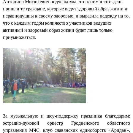
д
Антонина Мисюкевич подчеркнула, что к ним в этот день
пришли те граждане, которые ведут здоровый образ жизни и
а
неравнодушны к своему здоровью, и выразила надежду на то,
Г
что с каждым годом количество участников ведущих
активный и здоровый образ жизни будет лишь только
р
приумножаться.
о
д
н
о
За музыкальную и шоу-поддержку праздника благодарим:
эстрадно-духовой оркестр Гродненского областного
управления МЧС, клуб славянских единоборств «Аридан»,