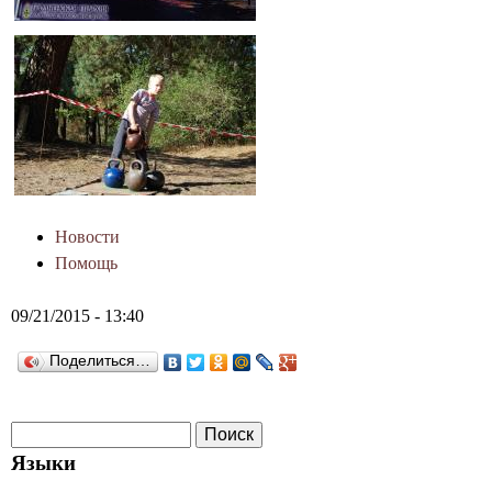
Новости
Помощь
09/21/2015 - 13:40
Поделиться…
П
Ф
о
Языки
о
и