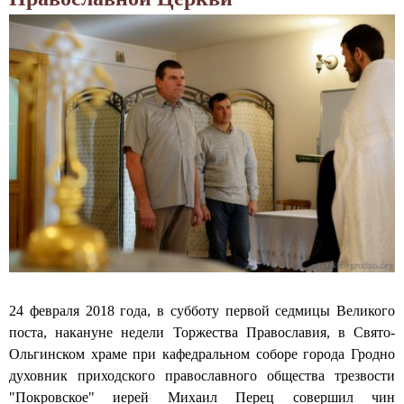
о
к
н
н
р
а
ы
о
р
"
ў
ы
Н
с
"
е
к
М
у
а
е
п
е
т
и
"
а
в
у
д
а
Л
ы
е
а
п
м
ў
р
а
р
а
я
ы
к
24 февраля 2018 года, в субботу первой седмицы Великого
Ч
ш
т
поста, накануне недели Торжества Православия, в Свято-
а
а
ы
Ольгинском храме при кафедральном соборе города Гродно
ш
в
ч
духовник приходского православного общества трезвости
а
а
н
"Покровское" иерей Михаил Перец совершил чин