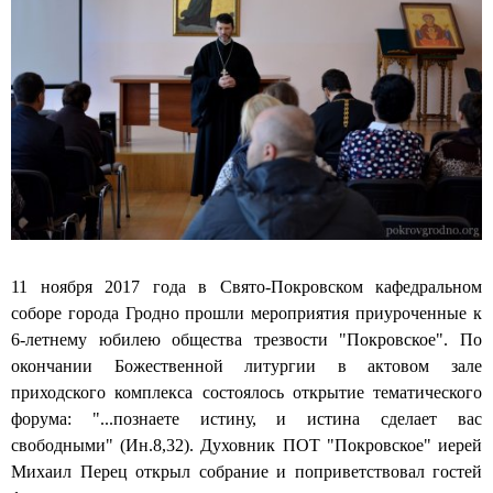
м
к
Т
а
о
"
н
е
П
і
"
о
і
п
к
"
о
р
ў
с
о
г
р
в
.
е
с
Ш
д
к
ч
с
о
11 ноября 2017 года в Свято-Покровском кафедральном
у
т
е
соборе города Гродно прошли мероприятия приуроченные к
ч
в
"
6-летнему юбилею общества трезвости "Покровское". По
ы
о
д
окончании Божественной литургии в актовом зале
н
м
а
приходского комплекса состоялось открытие тематического
е
Т
л
форума: "...познаете истину, и истина сделает вас
в
а
и
свободными" (Ин.8,32). Духовник ПОТ "Покровское" иерей
ы
и
о
Михаил Перец открыл собрание и поприветствовал гостей
с
н
б