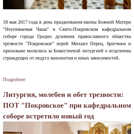
р
д
н
а
и
е
о
к
с
н
г
р
о
ь
18 мая 2017 года в день празднования иконы Божией Матери
о
о
е
н
"Неупиваемая Чаша" в Свято-Покровском кафедральном
о
ў
д
о
соборе города Гродно духовник православного общества
б
с
и
в
трезвости "Покровское" иерей Михаил Перец, братчики и
щ
к
н
о
прихожане молились за Божественой литургией о исцелении
е
а
и
г
страждущих от недуга винопития и иных зависимостей.
с
г
л
о
т
а
и
г
в
с
к
о
Подробнее
о
а
а
П
д
В
т
Литургия, молебен и обет трезвости:
б
р
а
Г
р
о
а
р
ПОТ "Покровское" при кафедральном
е
р
в
о
з
соборе встретило новый год
а
о
д
в
с
н
о
л
е
с