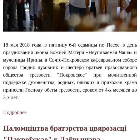
н
ы
й
с
18 мая 2018 года, в пятницу 6-й седмицы по Пасхе, в день
о
празднования иконы Божией Матери «Неупиваемая Чаша» и
мученицы Ирины, в Свято-Покровском кафедральном соборе
б
города Гродно духовник и шестеро братьев православного
о
общества трезвости "Покровское" при молитвенной
поддержке духовенства, родных, близких и прихожан храма
р
принесли Господу обеты трезвости, сроком от 4-х месяцев до
г
3-х лет.
о
Подробнее
о
р
О
Паломніцтва братэрства цвярозасці
б
о
е
"Пакроўскае" у Лаўрышава