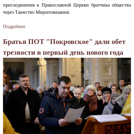
"
а
присоединения к Православной Церкви братчика общества
г
через Таинство Миропомазания.
а
в
Подробнее
о
ы
Б
Братья ПОТ "Покровское" дали обет
р
р
а
а
трезвости в первый день нового года
ш
т
э
ч
н
и
н
к
я
а
п
о
р
б
а
щ
б
е
л
с
е
т
м