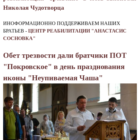
с
Николая Чудотворца
к
и
ИНОФОРМАЦИОННО ПОДДЕРЖИВАЕМ НАШИХ
БРАТЬЕВ -
ЦЕНТР РЕАБИЛИТАЦИИ "АНАСТАСИС
й
СОСНОВКА"
к
Обет трезвости дали братчики ПОТ
а
"Покровское" в день празднования
ф
иконы "Неупиваемая Чаша"
е
д
р
а
л
ь