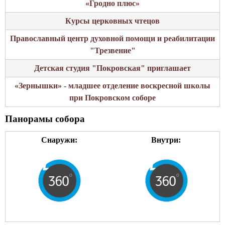
«Гродно плюс»
е
н
Курсы церковных чтецов
ь
Православный центр духовной помощи и реабилитации
1
"Трезвение"
-
ы
Детская студия "Покровская" приглашает
й
«Зернышки» - младшее отделение воскресной школы
при Покровском соборе
Панорамы собора
Снаружи:
Внутри: