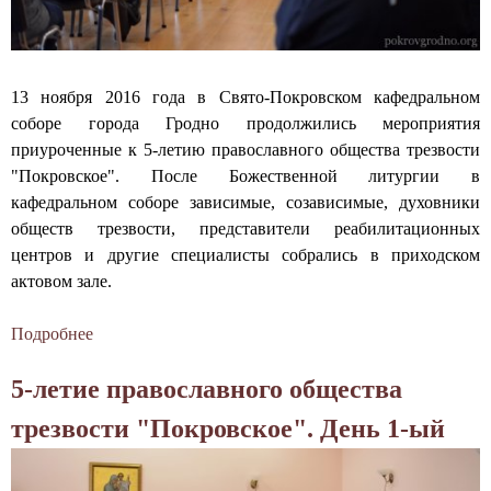
л
н
б
а
и
о
в
о
р
н
б
е
13 ноября 2016 года в Свято-Покровском кафедральном
о
е
г
соборе города Гродно продолжились мероприятия
г
т
о
приуроченные к 5-летию православного общества трезвости
о
т
р
"Покровское". После Божественной литургии в
о
р
о
кафедральном соборе зависимые, созависимые, духовники
б
е
д
обществ трезвости, представители реабилитационных
щ
з
а
центров и другие специалисты собрались в приходском
е
в
Г
актовом зале.
с
о
р
т
с
о
Подробнее
о
в
т
д
«
а
и
н
5-летие православного общества
Г
"
:
о
д
П
трезвости "Покровское". День 1-ый
П
е
о
О
Д
к
Т