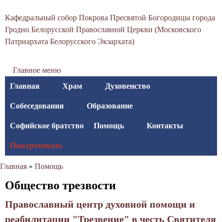
С
Перейти
Кафедральный собор Покрова Пресвятой Богородицы города
к
в
Гродно Белорусской Православной Церкви (Московского
основному
Патриархата Белорусского Экзархата)
я
содержанию
т
Главное меню
о
Главная
Храм
Духовенство
-
Собеседования
Образование
П
Софийское братство
Помощь
Контакты
о
Пожертвовать
к
Главная
»
Помощь
р
Вы
Общество трезвости
о
здесь
в
Православный центр духовной помощи и
реабилитации "Трезвение" в честь Святителя