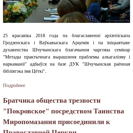
д
р
е
с
н
т
ь
в
п
а
25 красавіка 2018 года па благаславенні архіепіскапа
р
ц
Гродзенскага і Ваўкавыскага Арцемія і па ініцыятыве
а
в
духавенства Шчучынскага благачыння чарговы семінар
з
я
"Метады практычнага вырашэння праблемы алкагалізму і
д
р
наркаманіі" адбыўся на базе ДУК "Шчучынская раённая
н
о
бібліятэка імя Цёткі".
о
з
в
а
Подробнее
о
а
с
Н
Братчика общества трезвости
н
ц
а
и
і
с
"Покровское" посредством Таинства
я
"
е
Миропомазания присоединили к
и
П
м
к
а
і
Православной Церкви