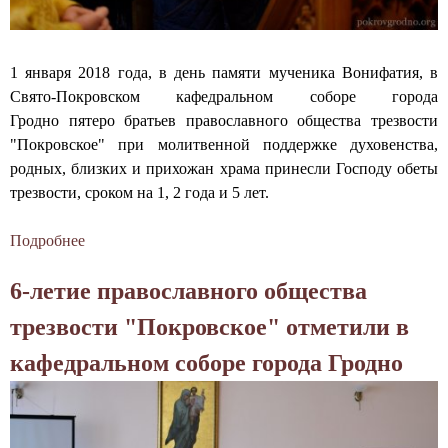
в
ы
а
а
т
л
р
1 января 2018 года, в день памяти мученика Вонифатия, в
к
е
Свято-Покровском кафедральном соборе города
а
з
Гродно пятеро братьев православного общества трезвости
г
в
"Покровское" при молитвенной поддержке духовенства,
а
о
родных, близких и прихожан храма принесли Господу обеты
л
с
трезвости, сроком на 1, 2 года и 5 лет.
і
т
з
и
Подробнее
о
м
"
Б
6-летие православного общества
у
П
р
і
о
а
трезвости "Покровское" отметили в
н
к
т
кафедральном соборе города Гродно
а
р
ь
р
о
я
к
в
П
а
с
О