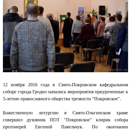
у
р
"
х
о
П
Г
в
о
о
с
к
с
к
р
п
о
о
о
е
в
д
"
с
е
д
к
н
а
о
ь
л
е
–
и
"
т
12 ноября 2016 года в Свято-Покровском кафедральном
о
п
а
соборе города Гродно начались мероприятия приуроченные к
б
р
м
5-летию православного общества трезвости "Покровское".
е
и
с
т
к
в
Божественную литургию в Свято-Ольгинском храме
т
а
о
совершил духовник ПОТ "Покровское" клирик собора
р
ф
б
протоиерей Евгений Павельчук. По окончании
е
е