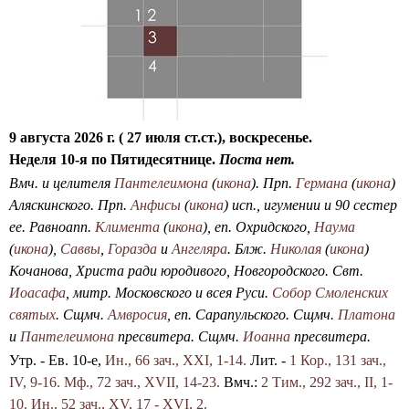
о
е
О
а
и
т
Т
в
и
с
"
н
л
к
П
о
о
о
а
г
н
к
о
9 августа 2026 г. ( 27 июля ст.ст.), воскресенье.
о
р
о
Неделя 10-я по Пятидесятнице.
Поста нет.
в
о
б
ы
Вмч. и целителя
Пантелеимона
(
икона
). Прп.
Германа
(
икона
)
в
щ
й
Аляскинского. Прп.
Анфисы
(
икона
) исп., игумении и 90 сестер
с
е
г
ее. Равноапп.
Климента
(
икона
), еп. Охридского,
Наума
к
с
о
(
икона
),
Саввы
,
Горазда
и
Ангеляра
. Блж.
Николая
(
икона
)
о
т
д
Кочанова, Христа ради юродивого, Новгородского. Свт.
е
в
Иоасафа
, митр. Московского и всея Руси.
Собор Смоленских
"
а
святых
. Сщмч.
Амвросия
, еп. Сарапульского. Сщмч.
Платона
(
т
и
Пантелеимона
пресвитера. Сщмч.
Иоанна
пресвитера.
2
р
Утр. - Ев. 10-е,
Ин., 66 зач., XXI, 1-14.
Лит. -
1 Кор., 131 зач.,
-
е
IV, 9-16.
Мф., 72 зач., XVII, 14-23.
Вмч.:
2 Тим., 292 зач., II, 1-
о
з
10.
Ин., 52 зач., XV, 17 - XVI, 2.