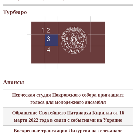
й
в
д
о
Турбюро
е
с
н
т
ь
и
)
"
П
о
к
р
о
в
Анонсы
с
Певческая студия Покровского собора приглашает
к
голоса для молодежного ансамбля
о
е
Обращение Святейшего Патриарха Кирилла от 16
"
марта 2022 года в связи с событиями на Украине
.
Воскресные трансляции Литургии на телеканале
Д