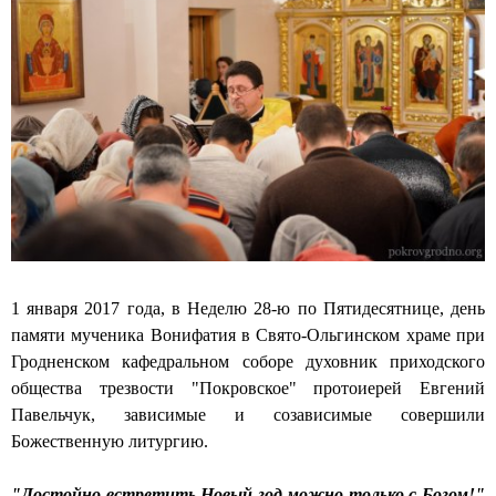
а
н
т
в
с
и
н
к
"
о
о
П
й
м
о
Ц
к
к
е
а
р
р
ф
о
к
е
в
в
д
с
и
р
к
а
1 января 2017 года, в Неделю 28-ю по Пятидесятнице, день
о
л
памяти мученика Вонифатия в Свято-Ольгинском храме при
е
ь
Гродненском кафедральном соборе духовник приходского
"
н
общества трезвости "Покровское" протоиерей Евгений
о
о
Павельчук, зависимые и созависимые совершили
т
м
Божественную литургию.
м
с
е
о
"Достойно встретить Новый год можно только с Богом!"