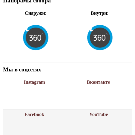
Панорамы собора
р
а
Снаружи:
Внутри:
Мы в соцсетях
Instagram
Вконтакте
Facebook
YouTube