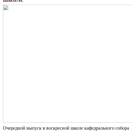
с
к
и
й
к
а
ф
е
д
р
а
л
ь
Очередной выпуск в воскресной школе кафедрального собора