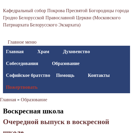
С
Перейти
Кафедральный собор Покрова Пресвятой Богородицы города
к
в
Гродно Белорусской Православной Церкви (Московского
основному
Патриархата Белорусского Экзархата)
я
содержанию
т
Главное меню
о
Главная
Храм
Духовенство
-
Собеседования
Образование
П
Софийское братство
Помощь
Контакты
о
Пожертвовать
к
Главная
»
Образование
р
Вы
Воскресная школа
о
здесь
Очередной выпуск в воскресной
в
школе