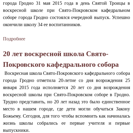
города Гродно 31 мая 2015 года в день Святой Троицы в
н
воскресной школе при Свято-Покровском кафедральном
ы
соборе города Гродно состоялся очередной выпуск. Успешно
окончили школу 34 ее воспитанников.
й
с
Подробнее
о
О
о
20 лет воскресной школа Свято-
ч
б
е
Покровского кафедрального собора
р
о
Воскресная школа Свято-Покровского кафедрального собора
е
р
города Гродно отметила 20-летие со дня возрождения 25
д
января 2015 года исполняется 20 лет со дня возрождения
н
г
воскресной школы при Свято-Покровском соборе в Гродно.
о
о
Трудно представить, но 20 лет назад это было единственное
й
место в нашем городе, где дети могли обучаться Закону
в
р
Божьему. Сегодня, для того чтобы вспомнить как начиналась
ы
о
жизнь школы собрались ее первые учителя и первые
п
выпускники.
у