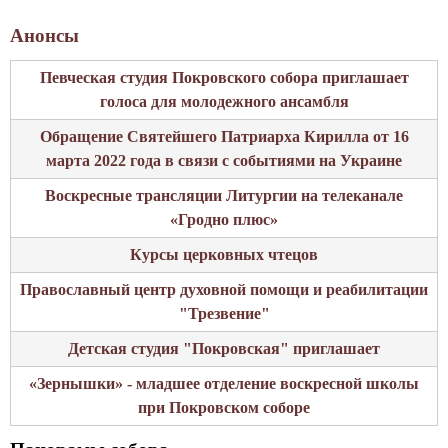
г
о
Анонсы
к
Певческая студия Покровского собора приглашает
а
голоса для молодежного ансамбля
ф
е
Обращение Святейшего Патриарха Кирилла от 16
д
марта 2022 года в связи с событиями на Украине
р
Воскресные трансляции Литургии на телеканале
а
«Гродно плюс»
л
ь
Курсы церковных чтецов
н
Православный центр духовной помощи и реабилитации
о
"Трезвение"
г
о
Детская студия "Покровская" приглашает
с
«Зернышки» - младшее отделение воскресной школы
о
при Покровском соборе
б
о