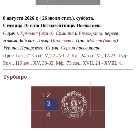
а
о
л
8 августа 2026 г. ( 26 июля ст.ст.), суббота.
а
Седмица 10-я по Пятидесятнице.
Поста нет.
С
Сщмчч.
Ермолая
(
икона
),
Ермиппа
и
Ермократа
, иереев
в
Никомидийских. Прмц.
Параскевы
. Прп.
Моисея
(
икона
)
я
Угрина, Печерского. Сщмч.
Сергия
пресвитера.
т
Прп.:
Гал., 213 зач., V, 22 - VI, 2.
Лк., 24 зач., VI, 17-23
. Ряд.:
о
Рим., 119 зач., XV, 30-33.
Мф., 73 зач., XVII, 24 - XVIII, 4.
-
П
Турбюро
о
к
р
о
в
с
к
о